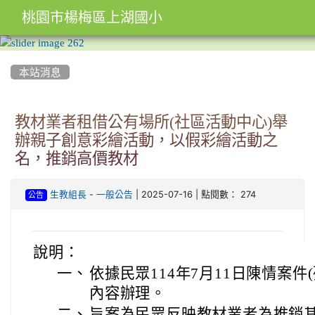
桃園市楊梅區上湖國小
:::
本站消息
教材業者租借公有場所(社區活動中心)舉
辦親子創意彩繪活動，以假彩繪活動之
名，推銷高價教材
-
| 2025-07-16 | 點閱數： 274
生教組長
一般公告
公告
說明：
一、
依據民眾114年7月11日陳情案件(列
內容辦理。
二、
旨案為民眾反映教材業者為推銷