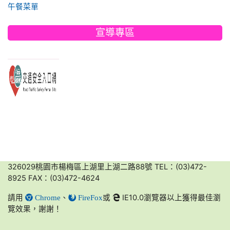
午餐菜單
宣導專區
link to https://www.edu.tw/PrepareEDU/Default.aspx
link to https://168.motc.gov.tw/
link to https://friendlycampus.k12ea.gov.tw/StudentAffairs/54/2
link to https://disaster.moe.edu.tw/WebMoeInfo/NewInfo
link to https://friendlycampus.k12ea.gov.tw/StudentAffairs/54/2
link to https://168.motc.gov.tw/
link to https://168.motc.gov.tw/
link to https://friendlycampus.k12ea.gov.tw/StudentAffairs/54/2
326029桃園市楊梅區上湖里上湖二路88號 TEL：(03)472-
8925 FAX：(03)472-4624
請用
、
或
IE10.0瀏覽器以上獲得最佳瀏
Chrome
FireFox
覽效果，謝謝！