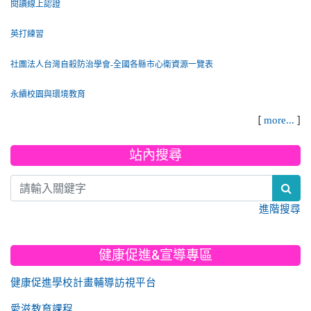
閱讀線上認證
英打練習
社團法人台灣自殺防治學會-全國各縣市心衛資源一覽表
永續校園與環境教育
[
]
more...
站內搜尋
sea
進階搜尋
健康促進&宣導專區
健康促進學校計畫輔導訪視平台
愛滋教育課程