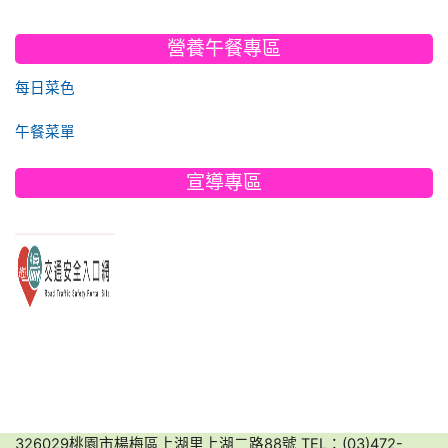
營養午餐專區
每日菜色
午餐菜單
宣導專區
link to https://www.edu.tw/PrepareEDU/Default.aspx
link to https://168.motc.gov.tw/
link to https://friendlycampus.k12ea.gov.tw/StudentAffairs/54/2
link to https://disaster.moe.edu.tw/WebMoeInfo/NewInfo
link to https://friendlycampus.k12ea.gov.tw/StudentAffairs/54/2
link to https://168.motc.gov.tw/
link to https://168.motc.gov.tw/
link to https://friendlycampus.k12ea.gov.tw/StudentAffairs/54/2
326029桃園市楊梅區上湖里上湖二路88號 TEL：(03)472-