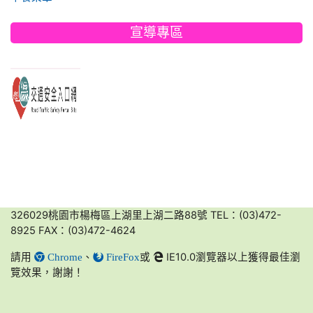
宣導專區
link to https://www.edu.tw/PrepareEDU/Default.aspx
link to https://168.motc.gov.tw/
link to https://friendlycampus.k12ea.gov.tw/StudentAffairs/54/2
link to https://disaster.moe.edu.tw/WebMoeInfo/NewInfo
link to https://friendlycampus.k12ea.gov.tw/StudentAffairs/54/2
link to https://168.motc.gov.tw/
link to https://168.motc.gov.tw/
link to https://friendlycampus.k12ea.gov.tw/StudentAffairs/54/2
326029桃園市楊梅區上湖里上湖二路88號 TEL：(03)472-
8925 FAX：(03)472-4624
請用
、
或
IE10.0瀏覽器以上獲得最佳瀏
Chrome
FireFox
覽效果，謝謝！