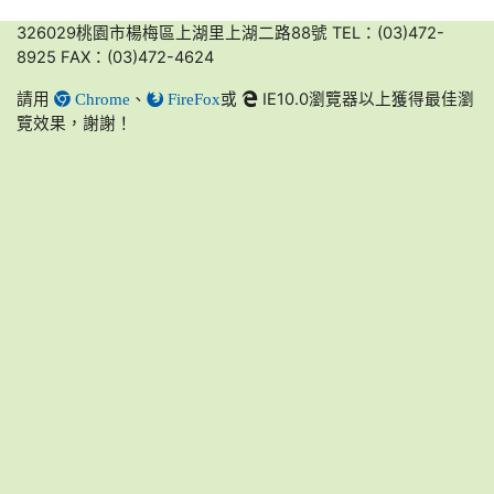
link to https://friendlycampus.k12ea.gov.tw/StudentAffairs/54/2
link to https://168.motc.gov.tw/
link to https://168.motc.gov.tw/
link to https://friendlycampus.k12ea.gov.tw/StudentAffairs/54/2
326029桃園市楊梅區上湖里上湖二路88號 TEL：(03)472-
8925 FAX：(03)472-4624
請用
、
或
IE10.0瀏覽器以上獲得最佳瀏
Chrome
FireFox
覽效果，謝謝！