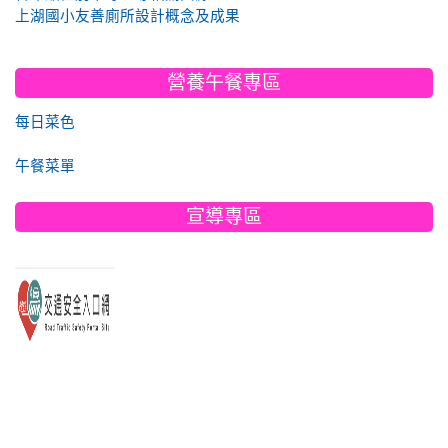
上湖國小友善廁所設計概念及成果
營養午餐專區
每日菜色
午餐菜單
宣導專區
link to https://www.edu.tw/PrepareEDU/Default.aspx
link to https://168.motc.gov.tw/
link to https://friendlycampus.k12ea.gov.tw/StudentAffairs/54/2
link to https://disaster.moe.edu.tw/WebMoeInfo/NewInfo