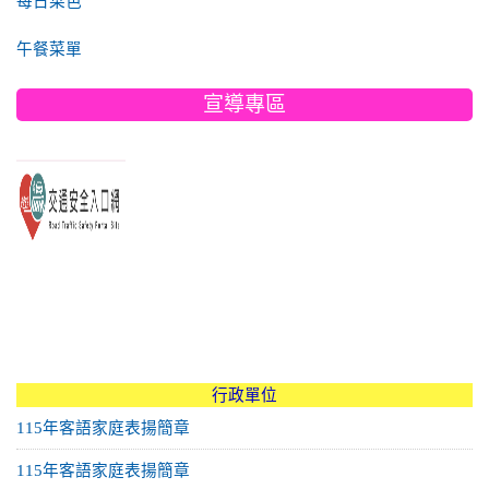
每日菜色
午餐菜單
宣導專區
link to https://www.edu.tw/PrepareEDU/Default.aspx
link to https://168.motc.gov.tw/
link to https://friendlycampus.k12ea.gov.tw/StudentAffairs/54/2
link to https://disaster.moe.edu.tw/WebMoeInfo/NewInfo
link to https://friendlycampus.k12ea.gov.tw/StudentAffairs/54/2
link to https://168.motc.gov.tw/
link to https://168.motc.gov.tw/
link to https://friendlycampus.k12ea.gov.tw/StudentAffairs/54/2
:::
行政單位
115年客語家庭表揚簡章
115年客語家庭表揚簡章