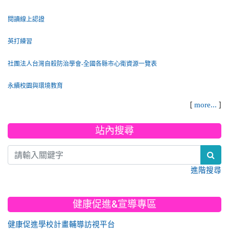
閱讀線上認證
英打練習
社團法人台灣自殺防治學會-全國各縣市心衛資源一覽表
永續校園與環境教育
[
]
more...
站內搜尋
sea
進階搜尋
健康促進&宣導專區
健康促進學校計畫輔導訪視平台